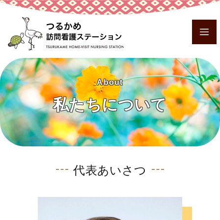
Skip
to
Me
content
About
私たちについて
代表あいさつ