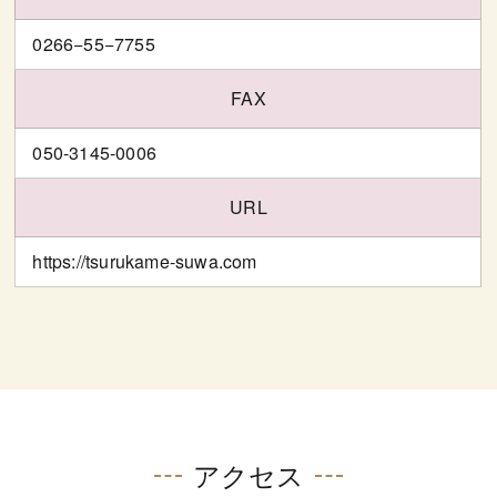
0266−55−7755
FAX
050-3145-0006
URL
https://tsurukame-suwa.com
アクセス